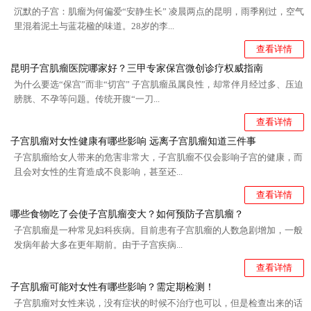
沉默的子宫：肌瘤为何偏爱“安静生长” 凌晨两点的昆明，雨季刚过，空气
里混着泥土与蓝花楹的味道。28岁的李...
查看详情
昆明子宫肌瘤医院哪家好？三甲专家保宫微创诊疗权威指南
为什么要选“保宫”而非“切宫” 子宫肌瘤虽属良性，却常伴月经过多、压迫
膀胱、不孕等问题。传统开腹“一刀...
查看详情
子宫肌瘤对女性健康有哪些影响 远离子宫肌瘤知道三件事
子宫肌瘤给女人带来的危害非常大，子宫肌瘤不仅会影响子宫的健康，而
且会对女性的生育造成不良影响，甚至还...
查看详情
哪些食物吃了会使子宫肌瘤变大？如何预防子宫肌瘤？
子宫肌瘤是一种常见妇科疾病。目前患有子宫肌瘤的人数急剧增加，一般
发病年龄大多在更年期前。由于子宫疾病...
查看详情
子宫肌瘤可能对女性有哪些影响？需定期检测！
子宫肌瘤对女性来说，没有症状的时候不治疗也可以，但是检查出来的话