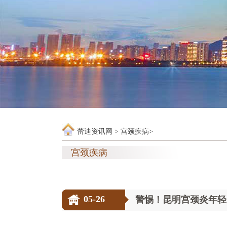
蕾迪资讯网
>
宫颈疾病
>
宫颈疾病
05-26
警惕！昆明宫颈炎年轻