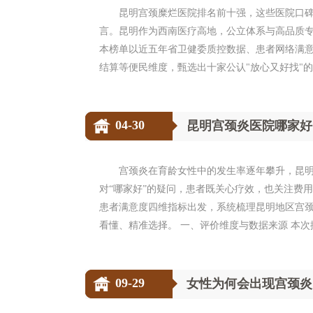
昆明宫颈糜烂医院排名前十强，这些医院口碑
言。昆明作为西南医疗高地，公立体系与高品质专
本榜单以近五年省卫健委质控数据、患者网络满
结算等便民维度，甄选出十家公认"放心又好找"的
04-30
昆明宫颈炎医院哪家好
宫颈炎在育龄女性中的发生率逐年攀升，昆
对“哪家好”的疑问，患者既关心疗效，也关注费用
患者满意度四维指标出发，系统梳理昆明地区宫
看懂、精准选择。 一、评价维度与数据来源 本次排名采集
09-29
女性为何会出现宫颈炎