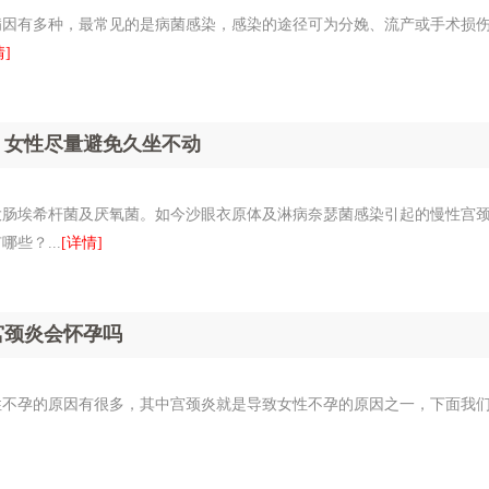
病因有多种，最常见的是病菌感染，感染的途径可为分娩、流产或手术损
情]
 女性尽量避免久坐不动
大肠埃希杆菌及厌氧菌。如今沙眼衣原体及淋病奈瑟菌感染引起的慢性宫
些？...
[详情]
宫颈炎会怀孕吗
性不孕的原因有很多，其中宫颈炎就是导致女性不孕的原因之一，下面我