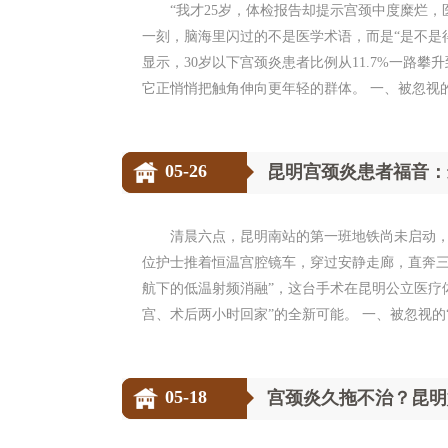
“我才25岁，体检报告却提示宫颈中度糜烂
一刻，脑海里闪过的不是医学术语，而是“是不是
显示，30岁以下宫颈炎患者比例从11.7%一路攀升
它正悄悄把触角伸向更年轻的群体。 一、被忽视的信
05-26
昆明宫颈炎患者福音：
清晨六点，昆明南站的第一班地铁尚未启动，
位护士推着恒温宫腔镜车，穿过安静走廊，直奔三
航下的低温射频消融”，这台手术在昆明公立医疗
宫、术后两小时回家”的全新可能。 一、被忽视的“小
05-18
宫颈炎久拖不治？昆明