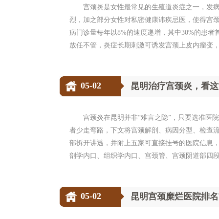
宫颈炎是女性最常见的生殖道炎症之一，发病
烈，加之部分女性对私密健康讳疾忌医，使得宫颈
病门诊量每年以8%的速度递增，其中30%的患
放任不管，炎症长期刺激可诱发宫颈上皮内瘤变，进
05-02
昆明治疗宫颈炎，看这
宫颈炎在昆明并非“难言之隐”，只要选准医
者少走弯路，下文将宫颈解剖、病因分型、检查
部拆开讲透，并附上五家可直接挂号的医院信息，
剖学内口、组织学内口、宫颈管、宫颈阴道部四段，
05-02
昆明宫颈糜烂医院排名