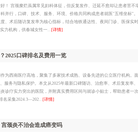
好！ 宫颈糜烂虽属常见妇科体征，但反复发作、迁延不愈却让患者苦不
科并行，口碑、技术、服务、环境、价格共同构成患者就医"五维坐标"。
意度、术后随访复发率为核心指标，结合地铁通达性、夜间门诊、医保实
实力机构，供春城女性一...
[详情]
？2025口碑排名及费用一览
明作为西南医疗高地，聚集了多家技术成熟、设备先进的公立医疗机构。
、服务与隐私保护。本文从2025年最新口碑随访、治愈率、术后复发率、
颈炎诊疗实力突出的医院，并附真实费用区间与就诊小贴士，帮助患者一
2024.3—202...
[详情]
 宫颈炎不治会造成癌变吗