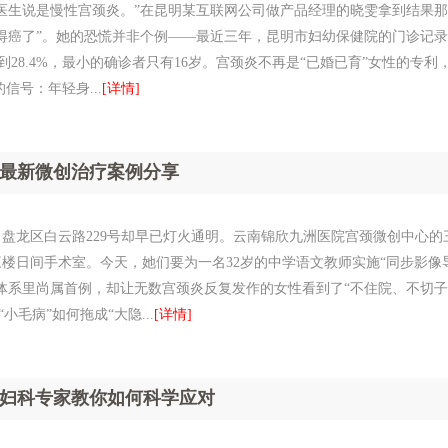
，医生说是慢性宫颈炎。”在昆明某互联网公司做产品经理的晓雯拿到结果那
得癌了”。她的恐慌并非个例——最近三年，昆明市妇幼保健院的门诊记录
到28.4%，最小的确诊者只有16岁。宫颈炎不再是“已婚已育”女性的专利
号：年轻身...
[详情]
最新微创治疗案例分享
盘龙区白云路229号却早已灯火通明。云南锦欣九洲医院宫颈微创中心的
楼日间手术室。今天，她们要为一名32岁的中学语文教师实施“同步影像
体系里尚属首例，却让无数宫颈炎反复发作的女性看到了“不住院、不切子
毛病”如何拖成“大隐...
[详情]
妇科专家教你如何科学应对