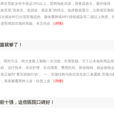
率在育龄女性中高达50%以上。昆明地处高原，昼夜温差大、紫外线强
炎呈现“高发生、低就诊、易反复”的特点。临床数据显示，云南省宫颈疾
者首次就诊时已出现宫颈息肉、腺体囊肿或HPV持续感染等二级以上病变。
而增加宫颈癌风险。本文结合...
[详情]
篇就够了！
院、用对方法，绝大多数人都能一次治愈、长期安稳。为了让本地和周边患
流程、治疗技术、术后护理、生活调养、费用区间、医保报销、就诊路线
真正做到“看完就能行动”。 一、宫颈结构与炎症发生的三条通路 宫颈分
表面被覆两种上皮：柱状上皮...
[详情]
前十强，这些医院口碑好！