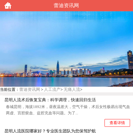
蕾迪资讯网
蕾迪资讯网
人工流产
无痛人流
当前位置：
>
>
>
昆明人流术后恢复宝典：科学调理，快速回归生活
春城昆明，海拔1892米，昼夜温差大，空气干燥，术后女性极易出现气血
两虚、宫腔瘀血、盆腔充血等问题。为了...
查看详情
昆明人流医院哪家好？专业医生团队为您保驾护航