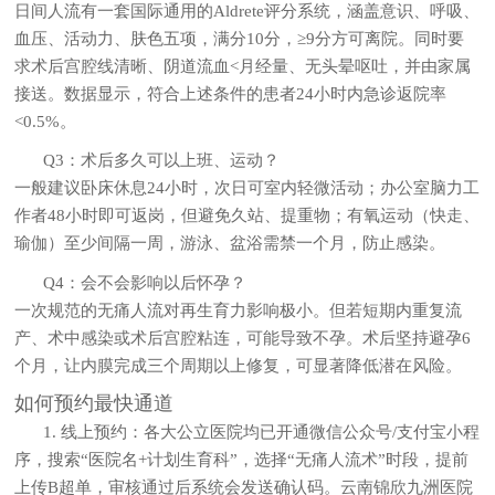
日间人流有一套国际通用的Aldrete评分系统，涵盖意识、呼吸、
血压、活动力、肤色五项，满分10分，≥9分方可离院。同时要
求术后宫腔线清晰、阴道流血<月经量、无头晕呕吐，并由家属
接送。数据显示，符合上述条件的患者24小时内急诊返院率
<0.5%。
Q3：术后多久可以上班、运动？
一般建议卧床休息24小时，次日可室内轻微活动；办公室脑力工
作者48小时即可返岗，但避免久站、提重物；有氧运动（快走、
瑜伽）至少间隔一周，游泳、盆浴需禁一个月，防止感染。
Q4：会不会影响以后怀孕？
一次规范的无痛人流对再生育力影响极小。但若短期内重复流
产、术中感染或术后宫腔粘连，可能导致不孕。术后坚持避孕6
个月，让内膜完成三个周期以上修复，可显著降低潜在风险。
如何预约最快通道
1.
线上预约：
各大公立医院均已开通微信公众号/支付宝小程
序，搜索“医院名+计划生育科”，选择“无痛人流术”时段，提前
上传B超单，审核通过后系统会发送确认码。云南锦欣九洲医院