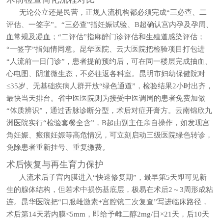
无论公立还是民营，正规人流机构都必须完成“三必查、二
评估、一签字”。“三必查”指妊娠试验、B超确认宫内孕及孕周、
血常规及凝血；“二评估”指麻醉门诊评估和生殖道感染评估；
“一签字”指知情同意。昆华医院、云大医院把检验项目打包进
“人流前一日门诊”，患者提前预约后，可在同一楼层完成抽血、
心电图、阴道微生态，不必往返各科室。昆明市妇幼保健院对
≤35岁、无基础疾病人群开放“绿色通道”，检验结果2小时出齐，
最快当天排台。省中医医院则为接受中医调周的患者免费加做
“体质辨识”，通过舌脉诊断分型，术后对症开膏方。云南锦欣九
洲医院实行“检验套餐全含”，B超由副主任亲自操作，如发现宫
角妊娠、瘢痕妊娠等高危情况，可立刻启动三级医院绿色转诊，
免除患者重新挂号、重复缴费。
术后恢复与再生育力保护
人流术后子宫内膜进入“快速修复期”，最早第5天即可见新
生的腺体结构，但若术中损伤基底层，极易在术后2～3周形成粘
连。昆华医院把“口服雌激素+宫腔镜二次复查”写进临床路径，
术后第14天若内膜<5mm，即给予雌二醇2mg/日×21天，后10天