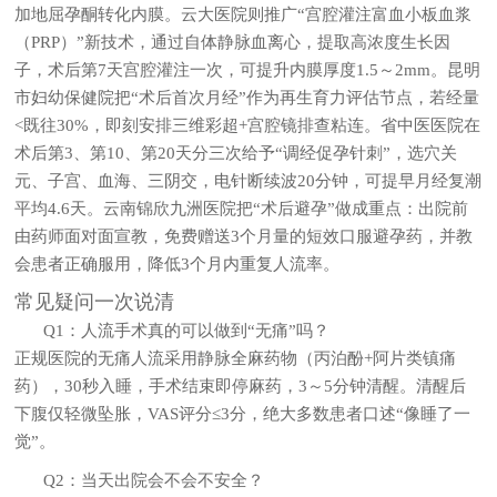
加地屈孕酮转化内膜。云大医院则推广“宫腔灌注富血小板血浆
（PRP）”新技术，通过自体静脉血离心，提取高浓度生长因
子，术后第7天宫腔灌注一次，可提升内膜厚度1.5～2mm。昆明
市妇幼保健院把“术后首次月经”作为再生育力评估节点，若经量
<既往30%，即刻安排三维彩超+宫腔镜排查粘连。省中医医院在
术后第3、第10、第20天分三次给予“调经促孕针刺”，选穴关
元、子宫、血海、三阴交，电针断续波20分钟，可提早月经复潮
平均4.6天。云南锦欣九洲医院把“术后避孕”做成重点：出院前
由药师面对面宣教，免费赠送3个月量的短效口服避孕药，并教
会患者正确服用，降低3个月内重复人流率。
常见疑问一次说清
Q1：人流手术真的可以做到“无痛”吗？
正规医院的无痛人流采用静脉全麻药物（丙泊酚+阿片类镇痛
药），30秒入睡，手术结束即停麻药，3～5分钟清醒。清醒后
下腹仅轻微坠胀，VAS评分≤3分，绝大多数患者口述“像睡了一
觉”。
Q2：当天出院会不会不安全？