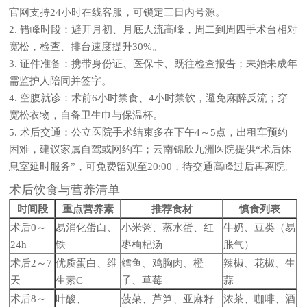
官网支持24小时在线客服，可锁定三日内号源。
2.
错峰时段：
避开月初、月底人流高峰，周二到周四手术台相对
宽松，检查、排台速度提升30%。
3.
证件准备：
携带身份证、医保卡、既往检查报告；未婚未成年
需监护人陪同并签字。
4.
空腹就诊：
术前6小时禁食、4小时禁饮，避免麻醉反流；穿
宽松衣物，自备卫生巾与保温杯。
5.
术后交通：
公立医院手术结束多在下午4～5点，出租车预约
困难，建议家属自驾或网约车；云南锦欣九洲医院提供“术后休
息室延时服务”，可免费留观至20:00，待交通高峰过后再离院。
术后饮食与营养清单
时间段
重点营养素
推荐食材
慎食列表
术后0～
易消化蛋白、
小米粥、蒸水蛋、红
牛奶、豆类（易
24h
铁
枣枸杞汤
胀气）
术后2～7
优质蛋白、维
鳕鱼、鸡胸肉、橙
辣椒、花椒、生
天
生素C
子、草莓
蒜
术后8～
叶酸、
菠菜、芦笋、亚麻籽
浓茶、咖啡、酒