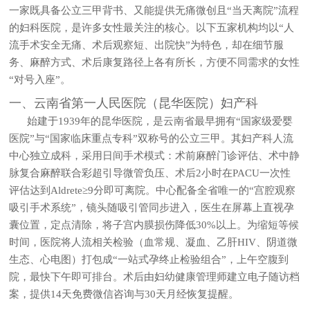
一家既具备公立三甲背书、又能提供无痛微创且“当天离院”流程
的妇科医院，是许多女性最关注的核心。以下五家机构均以“人
流手术安全无痛、术后观察短、出院快”为特色，却在细节服
务、麻醉方式、术后康复路径上各有所长，方便不同需求的女性
“对号入座”。
一、云南省第一人民医院（昆华医院）妇产科
始建于1939年的昆华医院，是云南省最早拥有“国家级爱婴
医院”与“国家临床重点专科”双称号的公立三甲。其妇产科人流
中心独立成科，采用日间手术模式：术前麻醉门诊评估、术中静
脉复合麻醉联合彩超引导微管负压、术后2小时在PACU一次性
评估达到Aldrete≥9分即可离院。中心配备全省唯一的“宫腔观察
吸引手术系统”，镜头随吸引管同步进入，医生在屏幕上直视孕
囊位置，定点清除，将子宫内膜损伤降低30%以上。为缩短等候
时间，医院将人流相关检验（血常规、凝血、乙肝HIV、阴道微
生态、心电图）打包成“一站式孕终止检验组合”，上午空腹到
院，最快下午即可排台。术后由妇幼健康管理师建立电子随访档
案，提供14天免费微信咨询与30天月经恢复提醒。