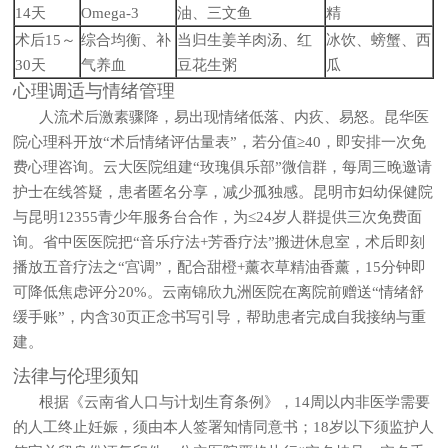
14天
Omega-3
油、三文鱼
精
术后15～
综合均衡、补
当归生姜羊肉汤、红
冰饮、螃蟹、西
30天
气养血
豆花生粥
瓜
心理调适与情绪管理
人流术后激素骤降，易出现情绪低落、内疚、易怒。昆华医
院心理科开放“术后情绪评估量表”，若分值≥40，即安排一次免
费心理咨询。云大医院组建“玫瑰俱乐部”微信群，每周三晚邀请
护士在线答疑，患者匿名分享，减少孤独感。昆明市妇幼保健院
与昆明12355青少年服务台合作，为≤24岁人群提供三次免费面
询。省中医医院把“音乐疗法+芳香疗法”搬进休息室，术后即刻
播放五音疗法之“宫调”，配合甜橙+薰衣草精油香薰，15分钟即
可降低焦虑评分20%。云南锦欣九洲医院在离院前赠送“情绪舒
缓手账”，内含30页正念书写引导，帮助患者完成自我接纳与重
建。
法律与伦理须知
根据《云南省人口与计划生育条例》，14周以内非医学需要
的人工终止妊娠，须由本人签署知情同意书；18岁以下须监护人