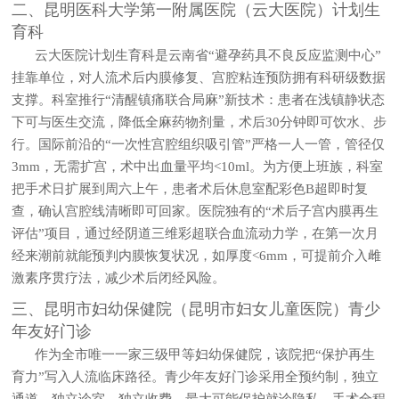
二、昆明医科大学第一附属医院（云大医院）计划生
育科
云大医院计划生育科是云南省“避孕药具不良反应监测中心”
挂靠单位，对人流术后内膜修复、宫腔粘连预防拥有科研级数据
支撑。科室推行“清醒镇痛联合局麻”新技术：患者在浅镇静状态
下可与医生交流，降低全麻药物剂量，术后30分钟即可饮水、步
行。国际前沿的“一次性宫腔组织吸引管”严格一人一管，管径仅
3mm，无需扩宫，术中出血量平均<10ml。为方便上班族，科室
把手术日扩展到周六上午，患者术后休息室配彩色B超即时复
查，确认宫腔线清晰即可回家。医院独有的“术后子宫内膜再生
评估”项目，通过经阴道三维彩超联合血流动力学，在第一次月
经来潮前就能预判内膜恢复状况，如厚度<6mm，可提前介入雌
激素序贯疗法，减少术后闭经风险。
三、昆明市妇幼保健院（昆明市妇女儿童医院）青少
年友好门诊
作为全市唯一一家三级甲等妇幼保健院，该院把“保护再生
育力”写入人流临床路径。青少年友好门诊采用全预约制，独立
通道、独立诊室、独立收费，最大可能保护就诊隐私。手术全程