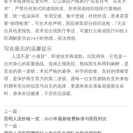
签字并留身份证复印件。公立医院严格执行“实名挂号、实名手
术”，严禁任何形式的虚假姓名。所有胚胎组织按医疗废物处
置，统一低温保存、专用交接、集中焚烧，杜绝外流。患者若需
要“病理检查”，可在术前声明，医院将取部分组织送检，7天后
出具纸质报告。若术后出现医疗争议，可拨打云南省医疗纠纷人
民调解委员会24小时热线，依法维权。
写在最后的温馨提示
人流不是“小感冒”，即使技术再成熟、出院再快，它也是一
次对身心的双重挑战。选择正规医院、熟练医生和周到麻醉，是
安全的第一道锁；术后严格的避孕、科学的饮食、良好的情绪管
理，是保护再生育力的第二道锁。愿每一位女性都能在意外来临
时拥有充分的信息与自主的选择，更愿将来在准备迎接新生命
时，身体依旧健康，子宫依旧温暖。
上一篇：
昆明人流价格一览：2025年最新收费标准与医院对比
下一篇：