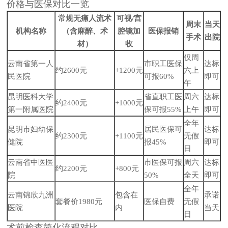
价格与医保对比一览
常规无痛人流术
可视/宫
周末
当天
机构名称
（含麻醉、术
腔镜加
医保报销
手术
出院
材）
收
仅周
云南省第一人
市职工医保
达标
约2600元
+1200元
六上
民医院
可报60%
即可
午
昆明医科大学
省直职工医
周六
达标
约2400元
+1000元
第一附属医院
保可报55%
上午
即可
全年
昆明市妇幼保
居民医保可
达标
约2300元
+1100元
无假
健院
报45%
即可
日
云南省中医医
市医保可报
周六
达标
约2200元
+800元
院
50%
全天
即可
全年
云南锦欣九洲
包含在
承诺
套餐价1980元
医保自费
无假
医院
内
当天
日
术前检查简化流程对比