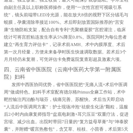
由副主任及以上职称医师操作，使用“一次性宫腔可视吸引系
统”，镜头前端带LED冷光源，能在放大8倍的视野下区分绒毛与
蜕膜，孕囊清除率接近100%。术后即刻放置国际推荐的“宫安
康”生物防粘支架，配合自有专利“壳聚糖凝胶”宫腔灌注，临床
统计可将宫腔粘连发生率从5%降至0.8%。医院同时为每位患者
建立“再生育力评估卡”，记录术前AMH、术中内膜厚度、术后
第一次月经量，方便未来备孕时医生快速调取数据。若术后3个
月月经仍未复潮，可凭评估卡免费返院复查彩超及激素六项。
四、云南省中医医院（云南中医药大学第一附属医
院）妇科
发挥中西医协同优势，省中医医院把“无痛人流+术后中医调
周”做成特色。妇科手术室配有德尔格Primus全麻工作站，术中
靶控输注丙泊酚与瑞芬，镇痛完善、苏醒快。术后当天即启动
“人流后中医调周方案”：护士现场冲泡“祛瘀生化汤”颗粒，温服
后2小时内由康复师指导“盆底电刺激+耳穴压豆”双重疗法，促进
宫缩、减少出血。出院时带回7日量的“复方益母草膏”与“坤泰胶
囊”，并附赠“暖宫热敷包”，含艾草、桂枝、小茴香，术后第5天