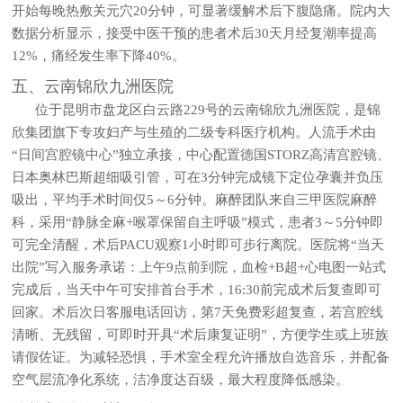
开始每晚热敷关元穴20分钟，可显著缓解术后下腹隐痛。院内大
数据分析显示，接受中医干预的患者术后30天月经复潮率提高
12%，痛经发生率下降40%。
五、云南锦欣九洲医院
位于昆明市盘龙区白云路229号的云南锦欣九洲医院，是锦
欣集团旗下专攻妇产与生殖的二级专科医疗机构。人流手术由
“日间宫腔镜中心”独立承接，中心配置德国STORZ高清宫腔镜、
日本奥林巴斯超细吸引管，可在3分钟完成镜下定位孕囊并负压
吸出，平均手术时间仅5～6分钟。麻醉团队来自三甲医院麻醉
科，采用“静脉全麻+喉罩保留自主呼吸”模式，患者3～5分钟即
可完全清醒，术后PACU观察1小时即可步行离院。医院将“当天
出院”写入服务承诺：上午9点前到院，血检+B超+心电图一站式
完成后，当天中午可安排首台手术，16:30前完成术后复查即可
回家。术后次日客服电话回访，第7天免费彩超复查，若宫腔线
清晰、无残留，可即时开具“术后康复证明”，方便学生或上班族
请假佐证。为减轻恐惧，手术室全程允许播放自选音乐，并配备
空气层流净化系统，洁净度达百级，最大程度降低感染。