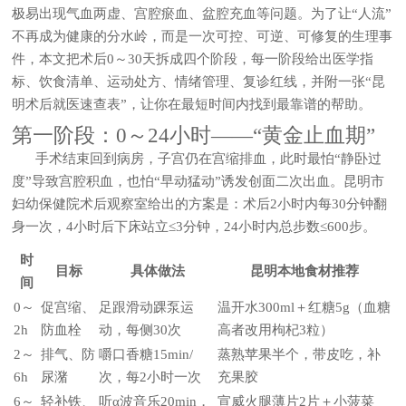
极易出现气血两虚、宫腔瘀血、盆腔充血等问题。为了让“人流”
不再成为健康的分水岭，而是一次可控、可逆、可修复的生理事
件，本文把术后0～30天拆成四个阶段，每一阶段给出医学指
标、饮食清单、运动处方、情绪管理、复诊红线，并附一张“昆
明术后就医速查表”，让你在最短时间内找到最靠谱的帮助。
第一阶段：0～24小时——“黄金止血期”
手术结束回到病房，子宫仍在宫缩排血，此时最怕“静卧过
度”导致宫腔积血，也怕“早动猛动”诱发创面二次出血。昆明市
妇幼保健院术后观察室给出的方案是：
术后2小时内每30分钟翻
身一次，4小时后下床站立≤3分钟，24小时内总步数≤600步
。
时
目标
具体做法
昆明本地食材推荐
间
0～
促宫缩、
足跟滑动踝泵运
温开水300ml＋红糖5g（血糖
2h
防血栓
动，每侧30次
高者改用枸杞3粒）
2～
排气、防
嚼口香糖15min/
蒸熟苹果半个，带皮吃，补
6h
尿潴
次，每2小时一次
充果胶
6～
轻补铁、
听α波音乐20min，
宣威火腿薄片2片＋小菠菜