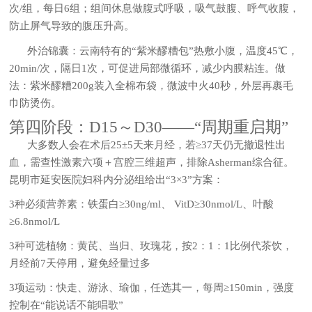
次/组，每日6组；组间休息做腹式呼吸，吸气鼓腹、呼气收腹，
防止屏气导致的腹压升高。
外治锦囊
：云南特有的“紫米醪糟包”热敷小腹，温度45℃，
20min/次，隔日1次，可促进局部微循环，减少内膜粘连。做
法：紫米醪糟200g装入全棉布袋，微波中火40秒，外层再裹毛
巾防烫伤。
第四阶段：D15～D30——“周期重启期”
大多数人会在术后25±5天来月经，若≥37天仍无撤退性出
血，需查性激素六项＋宫腔三维超声，排除Asherman综合征。
昆明市延安医院妇科内分泌组给出“3×3”方案：
3种必须营养素：铁蛋白≥30ng/ml、 VitD≥30nmol/L、叶酸
≥6.8nmol/L
3种可选植物：黄芪、当归、玫瑰花，按2：1：1比例代茶饮，
月经前7天停用，避免经量过多
3项运动：快走、游泳、瑜伽，任选其一，每周≥150min，强度
控制在“能说话不能唱歌”