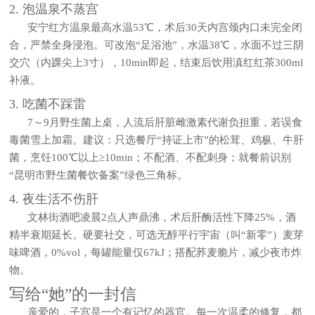
2. 泡温泉不蒸宫
安宁红方温泉最高水温53℃，术后30天内宫颈内口未完全闭
合，严禁全身浸泡。可改泡“足浴池”，水温38℃，水面不过三阴
交穴（内踝尖上3寸），10min即起，结束后饮用滇红红茶300ml
补液。
3. 吃菌不踩雷
7～9月野生菌上桌，人流后肝脏雌激素代谢负担重，若误食
毒菌雪上加霜。建议：只选餐厅“持证上市”的松茸、鸡枞、牛肝
菌，烹饪100℃以上≥10min；不配酒、不配刺身；就餐前识别
“昆明市野生菌餐饮备案”绿色三角标。
4. 夜生活不伤肝
文林街酒吧凌晨2点人声鼎沸，术后肝酶活性下降25%，酒
精半衰期延长。硬要社交，可选无醇平行宇宙（叫“新零”）麦芽
味啤酒，0%vol，每罐能量仅67kJ；搭配荞麦脆片，减少夜市炸
物。
写给“她”的一封信
亲爱的，子宫是一个有记忆的器官。每一次温柔的修复，都