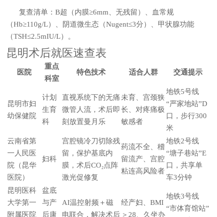
复查清单：B超（内膜≥6mm、无残留）、血常规
（Hb≥110g/L）、阴道微生态（Nugent≤3分）、甲状腺功能
（TSH≤2.5mIU/L）。
昆明术后就医速查表
重点
医院
特色技术
适合人群
交通提示
科室
地铁5号线
计划
直视系统下的无痛
未育、宫颈狭
昆明市妇
“严家地站”D
生育
微管人流，术后即
长、对疼痛极
幼保健院
口，步行300
科
刻放置曼月乐
敏感者
米
云南省第
宫腔镜冷刀切除残
地铁2号线
药流不全、稽
一人民医
留，保护基底内
“塘子巷站”E
妇科
留流产、宫腔
院（昆华
膜，术后CO₂点阵
口，共享单
粘连高风险者
医院）
激光促修复
车3分钟
昆明医科
盆底
地铁3号线
大学第一
与产
AI温控射频＋磁
经产妇、BMI
“市体育馆站”
附属医院
后康
电联合，解决术后
＞28、久坐办