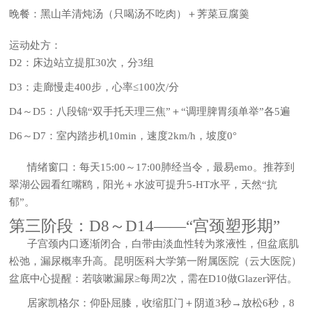
晚餐：黑山羊清炖汤（只喝汤不吃肉）＋荠菜豆腐羹
运动处方
：
D2：床边站立提肛30次，分3组
D3：走廊慢走400步，心率≤100次/分
D4～D5：八段锦“双手托天理三焦”＋“调理脾胃须单举”各5遍
D6～D7：室内踏步机10min，速度2km/h，坡度0°
情绪窗口：每天15:00～17:00肺经当令，最易emo。推荐到
翠湖公园看红嘴鸥，阳光＋水波可提升5-HT水平，天然“抗
郁”。
第三阶段：D8～D14——“宫颈塑形期”
子宫颈内口逐渐闭合，白带由淡血性转为浆液性，但盆底肌
松弛，漏尿概率升高。昆明医科大学第一附属医院（云大医院）
盆底中心提醒：若咳嗽漏尿≥每周2次，需在D10做Glazer评估。
居家凯格尔
：仰卧屈膝，收缩肛门＋阴道3秒→放松6秒，8