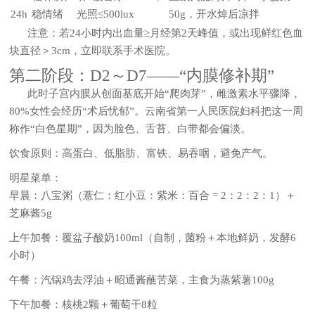
24h
稳情绪
光照≤500lux
50g，开水焯后凉拌
注意：若24小时内出血量≥月经第2天峰值，或出现鲜红色血
块直径＞3cm，立即联系手术医院。
第二阶段：D2～D7——“内膜修补期”
此时子宫内膜从创面基底开始“爬肉芽”，雌激素水平骤降，
80%女性会经历“术后忧郁”。云南省第一人民医院妇科把这一周
称作“白色星期”，因为脸色、舌苔、白带都会偏淡。
饮食原则
：高蛋白、低脂肪、富铁、易吞咽，避免产气。
明星菜单
：
早晨：八宝粥（薏仁：红小豆：紫米：百合 = 2：2：2：1）＋
芝麻酱5g
上午加餐：覆盆子酸奶100ml（自制，菌粉＋本地鲜奶，发酵6
小时）
午餐：汽锅鸡去浮油＋昭通酱蘸苦菜，主食为蒸紫薯100g
下午加餐：核桃2颗＋葡萄干8粒