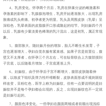
4。乳房变化。怀孕两个月后，乳房在卵巢分泌的雌激素和
孕激素的影响下，乳腺腺泡增生，乳房开始逐渐胀大，出现乳房
胀痛或乳头疼痛。初孕者更为明显。乳头及周围皮肤（乳晕）呈
深棕色，乳晕表面的皮脂腺开口形成隆起的结节。到妊娠四个月
以后，乳腺有少量淡黄色稀薄的乳汁流出，这是初乳，属正常现
象。
5。腹部胀大。随妊娠月份的增加，胎儿不断生长发育，子
宫也逐渐增大，孕妇自觉衣服有紧束感。如果子宫是前置位，腹
壁又不太厚者，在怀孕三个月左右，可在耻骨联合上方腹部摸到
子宫底，以后随着月增加，子宫底逐渐上升。
6。妊娠纹。由于怀孕后子宫不断增大，腹部皮肤随着伸
展，以致皮下组织及弹力性纤维断裂，皮肤表面形成不规则斑纹
样改变，呈粉红色，医学上称为妊娠纹。但有一点要说明的是妊
娠纹并不是每个孕妇都会出现的，反之，出现妊娠纹也不一定就
是妊娠引起的。
7。颜面色泽变化。一些孕妇在颜面两颊或者前额出现浅棕