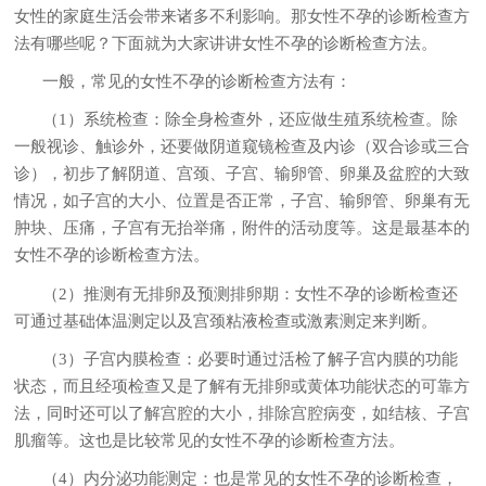
女性的家庭生活会带来诸多不利影响。那女性不孕的诊断检查方
法有哪些呢？下面就为大家讲讲女性不孕的诊断检查方法。
一般，常见的女性不孕的诊断检查方法有：
（1）系统检查：
除全身检查外，还应做生殖系统检查。除
一般视诊、触诊外，还要做阴道窥镜检查及内诊（双合诊或三合
诊），初步了解阴道、宫颈、子宫、输卵管、卵巢及盆腔的大致
情况，如子宫的大小、位置是否正常，子宫、输卵管、卵巢有无
肿块、压痛，子宫有无抬举痛，附件的活动度等。这是最基本的
女性不孕的诊断检查方法。
（2）推测有无排卵及预测排卵期：
女性不孕的诊断检查还
可通过基础体温测定以及宫颈粘液检查或激素测定来判断。
（3）子宫内膜检查：
必要时通过活检了解子宫内膜的功能
状态，而且经项检查又是了解有无排卵或黄体功能状态的可靠方
法，同时还可以了解宫腔的大小，排除宫腔病变，如结核、子宫
肌瘤等。这也是比较常见的女性不孕的诊断检查方法。
（4）内分泌功能测定：
也是常见的女性不孕的诊断检查，