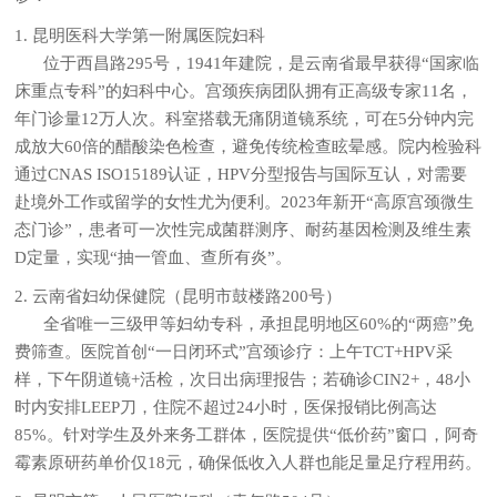
1. 昆明医科大学第一附属医院妇科
位于西昌路295号，1941年建院，是云南省最早获得“国家临
床重点专科”的妇科中心。宫颈疾病团队拥有正高级专家11名，
年门诊量12万人次。科室搭载无痛阴道镜系统，可在5分钟内完
成放大60倍的醋酸染色检查，避免传统检查眩晕感。院内检验科
通过CNAS ISO15189认证，HPV分型报告与国际互认，对需要
赴境外工作或留学的女性尤为便利。2023年新开“高原宫颈微生
态门诊”，患者可一次性完成菌群测序、耐药基因检测及维生素
D定量，实现“抽一管血、查所有炎”。
2. 云南省妇幼保健院（昆明市鼓楼路200号）
全省唯一三级甲等妇幼专科，承担昆明地区60%的“两癌”免
费筛查。医院首创“一日闭环式”宫颈诊疗：上午TCT+HPV采
样，下午阴道镜+活检，次日出病理报告；若确诊CIN2+，48小
时内安排LEEP刀，住院不超过24小时，医保报销比例高达
85%。针对学生及外来务工群体，医院提供“低价药”窗口，阿奇
霉素原研药单价仅18元，确保低收入人群也能足量足疗程用药。