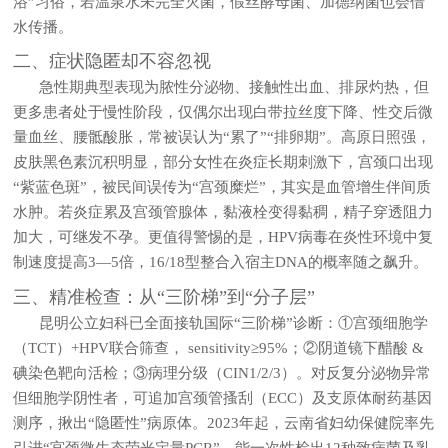
浴”习俗，若温泉水未完全灭菌，假丝酵母菌、加德纳菌也会借
水传播。
二、症状隐匿却不容忽视
急性期典型表现为脓性分泌物、接触性出血、排尿灼热，但
更多患者处于慢性阶段，仅偶尔出现白带拉丝度下降、性交后微
量血丝、腰骶酸胀，常被误认为“累了”“排卵期”。高原日照强，
皮肤黑色素沉积明显，部分女性在炎症长期刺激下，宫颈口出现
“紫蓝色斑”，被民间误传为“宫颈糜烂”，其实是血管增生伴间质
水肿。若炎症累及宫颈管腺体，黏液栓变得黏稠，精子穿透阻力
加大，可继发不孕。更值得警惕的是，HPV病毒在炎性环境中复
制速度提高3—5倍，16/18型整合入宿主DNA的概率随之飙升。
三、精准检查：从“三阶梯”到“分子层”
昆明公立妇科已全面接轨国际“三阶梯”诊断：①宫颈细胞学
（TCT）+HPV联合筛查， sensitivity≥95%；②阴道镜下醋酸 &
碘染色靶向活检；③病理分级（CIN1/2/3）。对反复分泌物异常
但细胞学阴性者，可追加宫颈管搔刮（ECC）及支原体耐药基因
测序，揪出“隐匿性”病原体。2023年起，云南省妇幼保健院率先
引进“宫颈微生态荧光定量PCR”，能一次性检出12种致病菌及乳