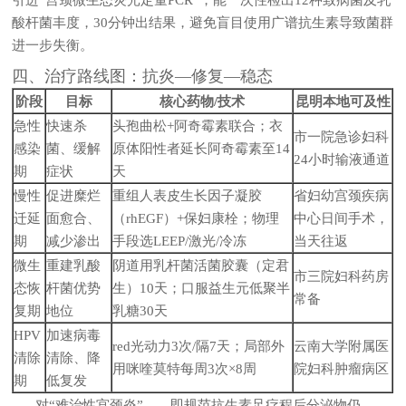
酸杆菌丰度，30分钟出结果，避免盲目使用广谱抗生素导致菌群
进一步失衡。
四、治疗路线图：抗炎—修复—稳态
阶段
目标
核心药物/技术
昆明本地可及性
急性
快速杀
头孢曲松+阿奇霉素联合；衣
市一院急诊妇科
感染
菌、缓解
原体阳性者延长阿奇霉素至14
24小时输液通道
期
症状
天
慢性
促进糜烂
重组人表皮生长因子凝胶
省妇幼宫颈疾病
迁延
面愈合、
（rhEGF）+保妇康栓；物理
中心日间手术，
期
减少渗出
手段选LEEP/激光/冷冻
当天往返
微生
重建乳酸
阴道用乳杆菌活菌胶囊（定君
市三院妇科药房
态恢
杆菌优势
生）10天；口服益生元低聚半
常备
复期
地位
乳糖30天
HPV
加速病毒
red光动力3次/隔7天；局部外
云南大学附属医
清除
清除、降
用咪喹莫特每周3次×8周
院妇科肿瘤病区
期
低复发
对“难治性宫颈炎”——即规范抗生素足疗程后分泌物仍