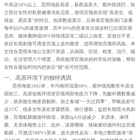
中高达50%以上。昆明地处高原，昼夜温差大、紫外线强烈，加
之部分女性对私密健康讳疾忌医，使得宫颈炎呈现“高发生、低
就诊、易反复”的特点。临床数据显示，云南省宫颈疾病门诊量
每年以8%的速度递增，其中30%的患者首次就诊时已出现宫颈
息肉、腺体囊肿或HPV持续感染等二级以上病变。若放任不管，
炎症长期刺激可诱发宫颈上皮内瘤变，进而增加宫颈癌风险。本
文结合昆明本地公立医疗资源，从病因、症状、检查、治疗、随
访、生活管理六个维度，系统梳理宫颈炎的科学应对策略，帮助
女性在最短时间内把炎症“锁”在可控范围。
一、高原环境下的独特诱因
昆明海拔1892米，年均相对湿度68%，紫外线指数常年居全
国前三。高原低氧环境使宫颈局部免疫力下降，乳酸杆菌数量减
少，病原微生物更易黏附。加之春城“一天过四季”，早晚温差可
达15℃，很多女性喜欢穿露脐装、骑行通勤，盆腔长期受冷风刺
激，宫颈黏膜微循环收缩，表面IgA分泌减少，衣原体、淋球
菌、支原体顺势上行。此外，滇菜嗜辣，辣椒素经循环到达宫颈
黏膜，可激活TRPV1受体，放大炎性反应；本地少数民族有“坐