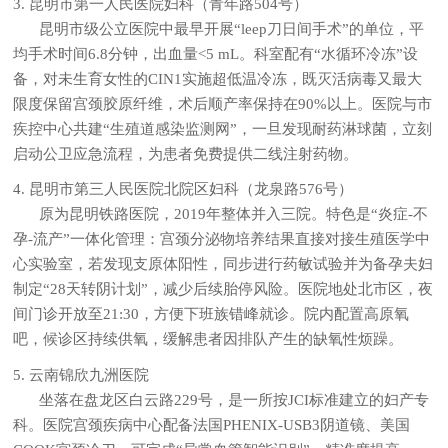
3. 昆明市第一人民医院妇科（青年路504号）
昆明市级公立医院中最早开展“leep刀日间手术”的单位，平
均手术时间6.8分钟，出血量<5 mL。科室配有“水循环冷冻”设
备，对未生育女性的CIN1实施超低温冷冻，既灭活病毒又最大
限度保留宫颈胶原纤维，术后顺产率保持在90%以上。医院与市
疾控中心共建“生殖道感染监测网”，一旦发现耐药淋球菌，立刻
启动公卫应急流程，为患者免费提供二线注射药物。
4. 昆明市第三人民医院北院区妇科（龙泉路576号）
原为昆明铁路医院，2019年整体并入三院。特色是“炎症-不
孕-流产”一体化管理：宫颈分泌物培养结果直接对接生殖医学中
心实验室，若发现支原体阳性，同步进行药敏试验并为备孕夫妇
制定“28天转阴计划”，减少后续胎停风险。医院地处北市区，夜
间门诊开放至21:30，方便下班族错峰就诊。院内配置高原氧
吧，候诊区持续供氧，缓解患者因排队产生的缺氧性烦躁。
5. 云南锦欣九洲医院
坐落在盘龙区白云路229号，是一所按JCI标准建立的妇产专
科。医院宫颈疾病中心配备法国PHENIX-USB3阴道镜、美国