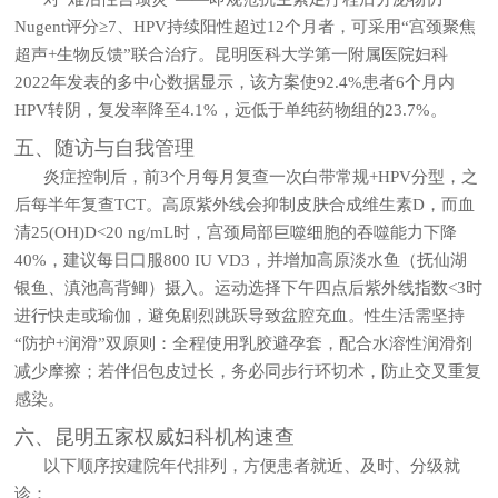
Nugent评分≥7、HPV持续阳性超过12个月者，可采用“宫颈聚焦
超声+生物反馈”联合治疗。昆明医科大学第一附属医院妇科
2022年发表的多中心数据显示，该方案使92.4%患者6个月内
HPV转阴，复发率降至4.1%，远低于单纯药物组的23.7%。
五、随访与自我管理
炎症控制后，前3个月每月复查一次白带常规+HPV分型，之
后每半年复查TCT。高原紫外线会抑制皮肤合成维生素D，而血
清25(OH)D<20 ng/mL时，宫颈局部巨噬细胞的吞噬能力下降
40%，建议每日口服800 IU VD3，并增加高原淡水鱼（抚仙湖
银鱼、滇池高背鲫）摄入。运动选择下午四点后紫外线指数<3时
进行快走或瑜伽，避免剧烈跳跃导致盆腔充血。性生活需坚持
“防护+润滑”双原则：全程使用乳胶避孕套，配合水溶性润滑剂
减少摩擦；若伴侣包皮过长，务必同步行环切术，防止交叉重复
感染。
六、昆明五家权威妇科机构速查
以下顺序按建院年代排列，方便患者就近、及时、分级就
诊：