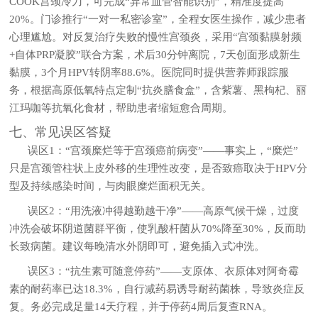
COOK宫颈冷刀，可完成“异常血管智能识别”，精准度提高
20%。门诊推行“一对一私密诊室”，全程女医生操作，减少患者
心理尴尬。对反复治疗失败的慢性宫颈炎，采用“宫颈黏膜射频
+自体PRP凝胶”联合方案，术后30分钟离院，7天创面形成新生
黏膜，3个月HPV转阴率88.6%。医院同时提供营养师跟踪服
务，根据高原低氧特点定制“抗炎膳食盒”，含紫薯、黑枸杞、丽
江玛咖等抗氧化食材，帮助患者缩短愈合周期。
七、常见误区答疑
误区1：
“宫颈糜烂等于宫颈癌前病变”——事实上，“糜烂”
只是宫颈管柱状上皮外移的生理性改变，是否致癌取决于HPV分
型及持续感染时间，与肉眼糜烂面积无关。
误区2：
“用洗液冲得越勤越干净”——高原气候干燥，过度
冲洗会破坏阴道菌群平衡，使乳酸杆菌从70%降至30%，反而助
长致病菌。建议每晚清水外阴即可，避免插入式冲洗。
误区3：
“抗生素可随意停药”——支原体、衣原体对阿奇霉
素的耐药率已达18.3%，自行减药易诱导耐药菌株，导致炎症反
复。务必完成足量14天疗程，并于停药4周后复查RNA。