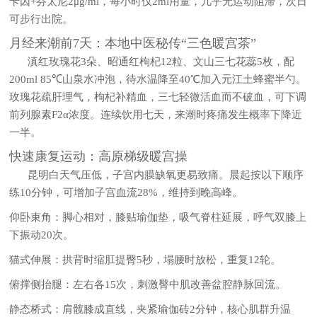
卡因+芬太尼2μg/ml，每小时仅2ml用量，几乎无运动阻滞，次日
可步行出院。
月经来潮前7天：本地中医秘传“三色暖宫茶”
滇红玫瑰花3朵、昭通红枸杞12粒、文山三七花蕊5枚，配
200ml 85℃山泉水冲泡，待水温降至40℃加入元江土蜂蜜半勺。
玫瑰花疏肝理气，枸杞补精血，三七轻微活血而不破血，可下调
前列腺素F2α浓度。连续饮用七天，来潮时疼痛发生概率下降近
一半。
快速康复运动：高原梯级暖宫操
昆明白天气压低，子宫内膜缺氧更易致痛。晨起按以下顺序
练10分钟，可增加子宫血流28%，维持到晚高峰。
仰卧束角：脚心相对，膝贴瑜伽垫，吸气脊柱延展，呼气双膝上
下振动20次。
猫式伸展：拱背时缩肛提臀5秒，塌腰时放松，重复12轮。
俯撑侧抬腿：左右各15次，刺激臀中肌改善盆腔静脉回流。
静态桥式：肩髋膝成直线，夹紧瑜伽砖2分钟，核心肌群升温