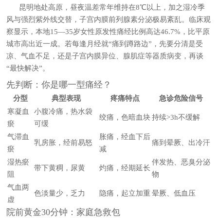
昆明地处高原，昼夜温差常年维持在8℃以上，加之湿冷季
风与强烈紫外线交替，子宫内膜前列腺素分泌极易紊乱。临床观
察显示，本地15—35岁女性原发性痛经比例高达46.7%，比平原
城市高出近一成。若每逢月经就“痛到蹲路边”，先要分清是受
凉、气血不足，还是子宫内膜异位、腺肌症等器质病变，再谈
“最快解决”。
先判断：你是哪一型痛经？
分型
典型表现
疼痛特点
急诊危险信号
寒凝血
小腹冷痛，热水袋
绞痛，色暗血块
持续>3h不缓解
瘀
可缓
气滞血
胀痛，经血下后
乳房胀，经前易怒
痛到晕厥、出冷汗
瘀
减
湿热瘀
伴发热、恶臭分泌
带下黄稠，尿黄
灼痛，经期延长
阻
物
气血两
色淡量少，乏力
隐痛，起立加重
晕厥、低血压
虚
院前黄金30分钟：家庭急救包