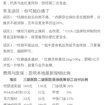
菜，钙质与血红素同补，防经期二次贫血。
常见误区：你可能白痛了
误区1：“结婚生娃后自然不痛。” 内膜异位病灶若在骶韧带，分
娩并不能清除，五年后复发率仍达28%。
误区2：“痛经只能吃止痛药，会伤肾。” COX-2选择性抑制剂对
肾血流影响极小，按需服用比硬扛更安全。
误区3：“经期不能运动。” 低中度有氧反而提升血啡肽，只要避
免倒立、蹦跳即可。
误区4：“红糖越多越好。” 红糖含铁量仅2mg/100g，需喝5公斤
才抵一片铁剂，超量只会升血糖。
费用与医保：昆明本地最新报销比例
项目
三级医院
二级医院
医保统筹
职工自付比例
经阴道彩超
160元
130元
门诊统筹
20%
NSAIDs针剂
35元
32元
甲类
0%
耳穴揿针
24元
20元
中医门诊
15%
骶神经阻滞
450元
380元
住院
10%