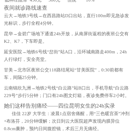
夜间就诊路线速查
云大→地铁3号线→在西昌路站D口出站，直行100m即见急诊发
光标识，步行全程4分钟。
昆华→金碧广场地下通道24h开放，从南屏街返程的夜班公交有
K2、K7，下车即是。
延安医院→地铁6号线“岔街”站A口，沿环城南路走400m，24h
人行绿灯，安全亮堂。
甘美→北市区夜班公交118路结尾站“甘美医院”，0:30前都有
车，间隔25分钟。
云南锦欣九洲→地铁2号线“白云路”站B口出，手机导航“白云路
229号”步行5分钟；门口有24h图文灯箱，夜诊免费停车2小时。
她们这样告别痛经——四位昆明女生的24h实录
佳佳 22岁 大学生
：凌晨1点宿舍痛醒，用“三色暖宫茶”冲剂
+布洛芬，20分钟缓解；次日到云大医院超声发现内膜异位
0.8cm囊肿，预约日间腹腔镜，术后三月无痛经。