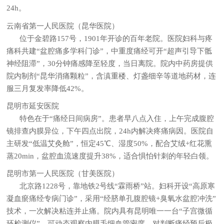
24h。
云南省第一人民医院（昆华医院）
位于金碧路157号，1901年开诊的百年老院。医院妇科与疼
痛科共建“盆腔痛多学科门诊”，中重度痛经可开“超声引导下骶
神经阻滞”，30分钟痛感降至轻度，当日离院。院内中药房提供
院内制剂“昆华消痛颗粒”，含滇重楼、灯盏细辛等道地药材，连
服三月复发率降低42%。
昆明市延安医院
特色在于“痛经日间病房”。患者早八点入住，上午完成腹腔
镜排查内膜异位，下午四点出院，24h内解决疼痛病因。医院自
主研发“低温艾灸舱”，恒定45℃、湿度50%，配合艾绒+红花熏
蒸20min，盆腔血流速度提升38%，适合惧怕针刺的年轻白领。
昆明市第一人民医院（甘美医院）
北京路1228号，靠地铁2号线“霖雨桥”站。妇科开设“高原寒
凝血瘀痛经专病门诊”，采用“经脐单孔腹腔镜+臭氧水盆腔冲洗”
技术，一次解决粘连并止痛。院内具有昆明唯一一台“子宫微循
环检测仪”，可动态观察内膜毛细血管密度，对判断痛经预后极