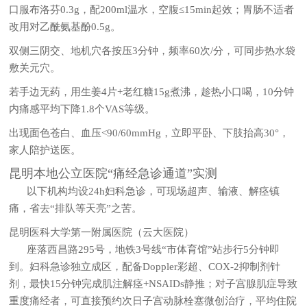
口服布洛芬0.3g，配200ml温水，空腹≤15min起效；胃肠不适者
改用对乙酰氨基酚0.5g。
双侧三阴交、地机穴各按压3分钟，频率60次/分，可同步热水袋
敷关元穴。
若手边无药，用生姜4片+老红糖15g煮沸，趁热小口喝，10分钟
内痛感平均下降1.8个VAS等级。
出现面色苍白、血压<90/60mmHg，立即平卧、下肢抬高30°，
家人陪护送医。
昆明本地公立医院“痛经急诊通道”实测
以下机构均设24h妇科急诊，可现场超声、输液、解痉镇
痛，省去“排队等天亮”之苦。
昆明医科大学第一附属医院（云大医院）
座落西昌路295号，地铁3号线“市体育馆”站步行5分钟即
到。妇科急诊独立成区，配备Doppler彩超、COX-2抑制剂针
剂，最快15分钟完成肌注解痉+NSAIDs静推；对子宫腺肌症导致
重度痛经者，可直接预约次日子宫动脉栓塞微创治疗，平均住院