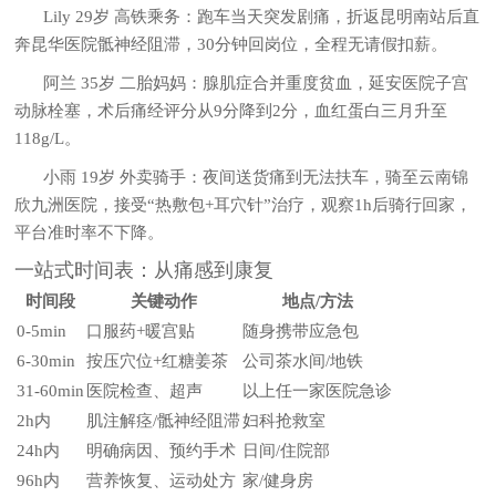
Lily 29岁 高铁乘务
：跑车当天突发剧痛，折返昆明南站后直
奔昆华医院骶神经阻滞，30分钟回岗位，全程无请假扣薪。
阿兰 35岁 二胎妈妈
：腺肌症合并重度贫血，延安医院子宫
动脉栓塞，术后痛经评分从9分降到2分，血红蛋白三月升至
118g/L。
小雨 19岁 外卖骑手
：夜间送货痛到无法扶车，骑至云南锦
欣九洲医院，接受“热敷包+耳穴针”治疗，观察1h后骑行回家，
平台准时率不下降。
一站式时间表：从痛感到康复
时间段
关键动作
地点/方法
0-5min
口服药+暖宫贴
随身携带应急包
6-30min
按压穴位+红糖姜茶
公司茶水间/地铁
31-60min
医院检查、超声
以上任一家医院急诊
2h内
肌注解痉/骶神经阻滞
妇科抢救室
24h内
明确病因、预约手术
日间/住院部
96h内
营养恢复、运动处方
家/健身房