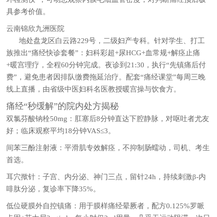
具参考价值。
云南锦欣九洲医院
地处盘龙区白云路229号，二级妇产专科。针对学生、打工
族推出“痛经快诊套餐”：妇科彩超+尿HCG+血常规+解痉止痛
+暖宫理疗，全程60分钟完成。夜诊到21:30，执行“先镇痛后付
费”，避免患者因排队缴费拖延治疗。配套“痛经课堂”每周三晚
线上直播，由省级中医妇科名医教授暖宫操与饮食方。
痛经“秒缓解”的院内处方揭秘
双氯芬酸钠栓50mg：肛塞后8分钟直达下腔静脉，对呕吐者尤友
好；临床观察平均18分钟VAS≤3。
间苯三酚注射液：平滑肌专效解痉，不抑制肠蠕动，司机、考生
首选。
耳穴揿针：子宫、内分泌、神门三点，留针24h，持续刺激β-内
啡肽分泌，复诊率下降35%。
低位硬膜外自控镇痛：用于膜样痛经晕厥者，配方0.125%罗哌