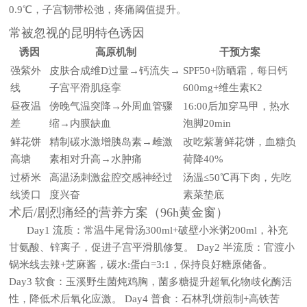
0.9℃，子宫韧带松弛，疼痛阈值提升。
常被忽视的昆明特色诱因
诱因
高原机制
干预方案
强紫外
皮肤合成维D过量→钙流失→
SPF50+防晒霜，每日钙
线
子宫平滑肌痉挛
600mg+维生素K2
昼夜温
傍晚气温突降→外周血管骤
16:00后加穿马甲，热水
差
缩→内膜缺血
泡脚20min
鲜花饼
精制碳水激增胰岛素→雌激
改吃紫薯鲜花饼，血糖负
高塘
素相对升高→水肿痛
荷降40%
过桥米
高温汤刺激盆腔交感神经过
汤温≤50℃再下肉，先吃
线烫口
度兴奋
素菜垫底
术后/剧烈痛经的营养方案（96h黄金窗）
Day1 流质：常温牛尾骨汤300ml+破壁小米粥200ml，补充
甘氨酸、锌离子，促进子宫平滑肌修复。 Day2 半流质：官渡小
锅米线去辣+芝麻酱，碳水:蛋白=3:1，保持良好糖原储备。
Day3 软食：玉溪野生菌炖鸡胸，菌多糖提升超氧化物歧化酶活
性，降低术后氧化应激。 Day4 普食：石林乳饼煎制+高铁苦