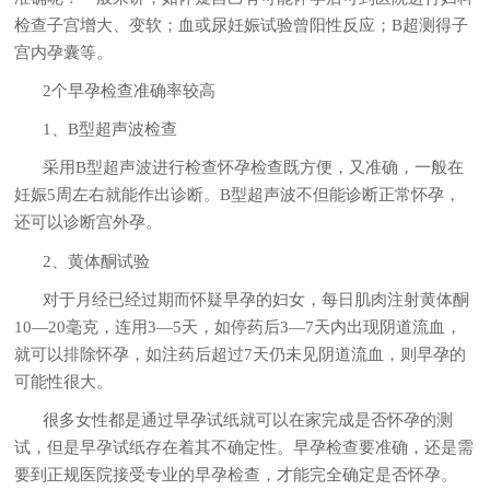
检查子宫增大、变软；血或尿妊娠试验曾阳性反应；B超测得子
宫内孕囊等。
2个早孕检查准确率较高
1、B型超声波检查
采用B型超声波进行检查怀孕检查既方便，又准确，一般在
妊娠5周左右就能作出诊断。B型超声波不但能诊断正常怀孕，
还可以诊断宫外孕。
2、黄体酮试验
对于月经已经过期而怀疑早孕的妇女，每日肌肉注射黄体酮
10—20毫克，连用3—5天，如停药后3—7天内出现阴道流血，
就可以排除怀孕，如注药后超过7天仍未见阴道流血，则早孕的
可能性很大。
很多女性都是通过早孕试纸就可以在家完成是否怀孕的测
试，但是早孕试纸存在着其不确定性。早孕检查要准确，还是需
要到正规医院接受专业的早孕检查，才能完全确定是否怀孕。