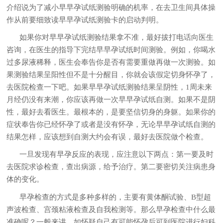
介绍说为了减小早早孕试纸测验明确的机率，在去卫生间具体操
作从前要细致读早早孕试纸测验卡的启动判明。
如果你对早早孕试纸测验结果拿不准，最好拔打电话向医生
咨询，在医生的指导下完结早早孕试纸时间测验。例如，你喝水
过多尿液稀释，医生会奉告你是否有需要重做再做一次测验。如
果测验结果呈阳性但不是十分醒目，你就会该假定切身怀孕了，
去医院检查一下吧。如果早早孕试纸测验结果呈阴性，1周未来
月经仍没有来潮，你应该再做一次早早孕试纸自测。如果不是阴
性，最好去看医生。最根本的，是要坚信切身的身躯。如果你的
症状奉告你已经怀孕了或者是没有怀孕，无论早早孕试纸自测的
结果怎样，应该想到自测大约会有误，最好去医院做个检查。
一旦发现有早孕反应的表现，应注意以下两点：第一要及时
去医院求诊检查，查出病源，给予治疗。第二要密切关注病患身
体的变化。
早孕检查的方式是多种多样的，主要有黄体酮试验、B型超
声波检查、宫颈粘液检查及自我检测等。那么早孕检查中什么最
准确呢？一般来讲，如怀疑自己有可能怀孕后可到医院进行妇科